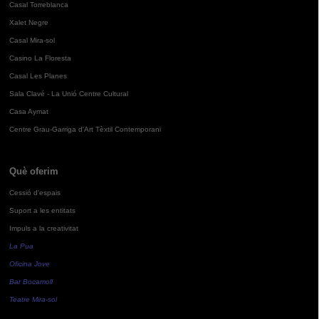
Casal Torreblanca
Xalet Negre
Casal Mira-sol
Casino La Floresta
Casal Les Planes
Sala Clavé - La Unió Centre Cultural
Casa Aymat
Centre Grau-Garriga d'Art Tèxtil Contemporani
Què oferim
Cessió d'espais
Suport a les entitats
Impuls a la creativitat
La Pua
Oficina Jove
Bar Bocamoll
Teatre Mira-sol