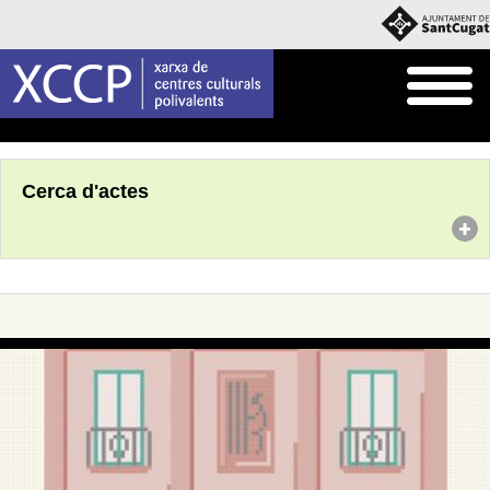
Inici
Agenda
Cerca d'actes