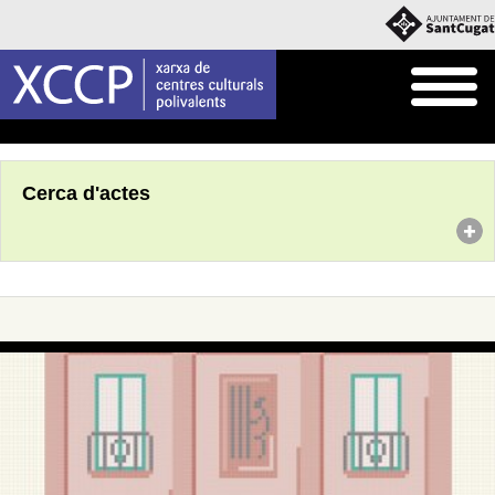
Inici
Agenda
Cerca d'actes