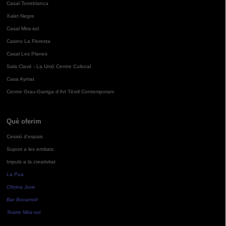
Casal Torreblanca
Xalet Negre
Casal Mira-sol
Casino La Floresta
Casal Les Planes
Sala Clavé - La Unió Centre Cultural
Casa Aymat
Centre Grau-Garriga d'Art Tèxtil Contemporani
Què oferim
Cessió d'espais
Suport a les entitats
Impuls a la creativitat
La Pua
Oficina Jove
Bar Bocamoll
Teatre Mira-sol