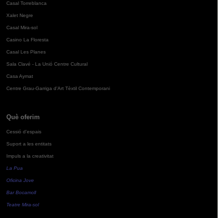
Casal Torreblanca
Xalet Negre
Casal Mira-sol
Casino La Floresta
Casal Les Planes
Sala Clavé - La Unió Centre Cultural
Casa Aymat
Centre Grau-Garriga d'Art Tèxtil Contemporani
Què oferim
Cessió d'espais
Suport a les entitats
Impuls a la creativitat
La Pua
Oficina Jove
Bar Bocamoll
Teatre Mira-sol