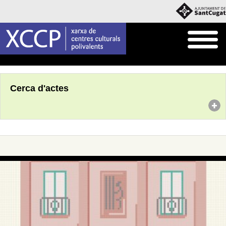
Inici
Agenda
Cerca d'actes