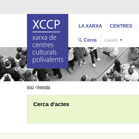
LA XARXA
CENTRES
Cerca
Català
Inici
Agenda
Cerca d'actes