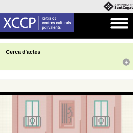
Inici
Agenda
Cerca d'actes