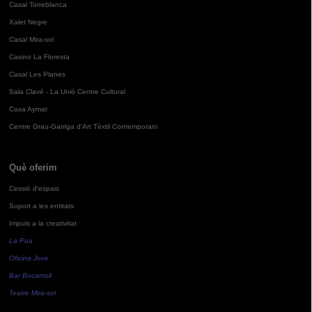
Casal Torreblanca
Xalet Negre
Casal Mira-sol
Casino La Floresta
Casal Les Planes
Sala Clavé - La Unió Centre Cultural
Casa Aymat
Centre Grau-Garriga d'Art Tèxtil Contemporani
Què oferim
Cessió d'espais
Suport a les entitats
Impuls a la creativitat
La Pua
Oficina Jove
Bar Bocamoll
Teatre Mira-sol