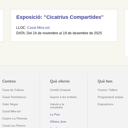
Exposició: "Cicatrius Compartides"
LLOC:
Casal Mira-sol
DATA: Del 24 de novembre al 19 de desembre de 2025
Centres
Què oferim
Què fem
Casa de Cultura
Cessió d'espais
Cursos i Tallers
Casal Torreblanca
Suport a les entitats
Programació pròpia
Xalet Negre
Impuls a la
Exposicions
creativitat
Casal Mira-sol
La Pua
Casino La Floresta
Oficina Jove
Casal Les Planes