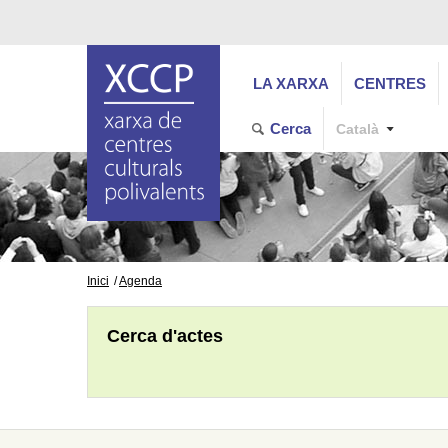
LA XARXA
CENTRES
Cerca
Català
Inici
Agenda
Cerca d'actes