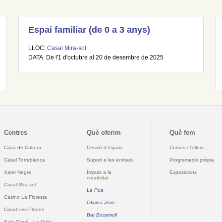
Espai familiar (de 0 a 3 anys)
LLOC:
Casal Mira-sol
DATA: De l'1 d'octubre al 20 de desembre de 2025
Centres
Què oferim
Què fem
Casa de Cultura
Cessió d'espais
Cursos i Tallers
Casal Torreblanca
Suport a les entitats
Programació pròpia
Xalet Negre
Impuls a la
Exposicions
creativitat
Casal Mira-sol
La Pua
Casino La Floresta
Oficina Jove
Casal Les Planes
Bar Bocamoll
Sala Clavé - La Unió