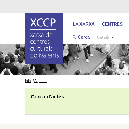
LA XARXA
CENTRES
Cerca
Català
Inici
Agenda
Cerca d'actes