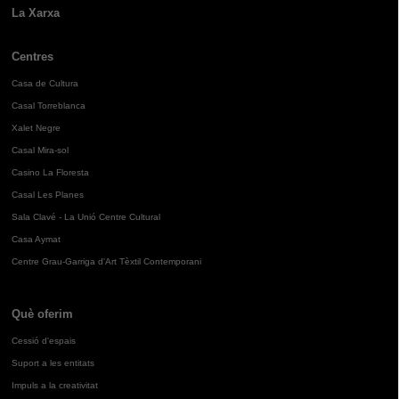
La Xarxa
Centres
Casa de Cultura
Casal Torreblanca
Xalet Negre
Casal Mira-sol
Casino La Floresta
Casal Les Planes
Sala Clavé - La Unió Centre Cultural
Casa Aymat
Centre Grau-Garriga d'Art Tèxtil Contemporani
Què oferim
Cessió d'espais
Suport a les entitats
Impuls a la creativitat