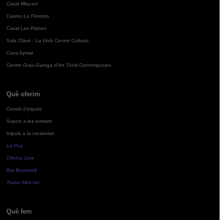
Casal Mira-sol
Casino La Floresta
Casal Les Planes
Sala Clavé - La Unió Centre Cultural
Casa Aymat
Centre Grau-Garriga d'Art Tèxtil Contemporani
Què oferim
Cessió d'espais
Suport a les entitats
Impuls a la creativitat
La Pua
Oficina Jove
Bar Bocamoll
Teatre Mira-sol
Què fem