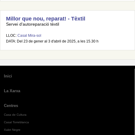
Millor que nou, reparat! - Tèxtil
Servei d'autoreparació tèxtil
LLOC:
Casal Mira-sol
DATA: Del 23 de gener al 3 d'abril de 2025, a les 15.30 h
Inici
La Xarxa
Centres
Casa de Cultura
Casal Torreblanca
Xalet Negre