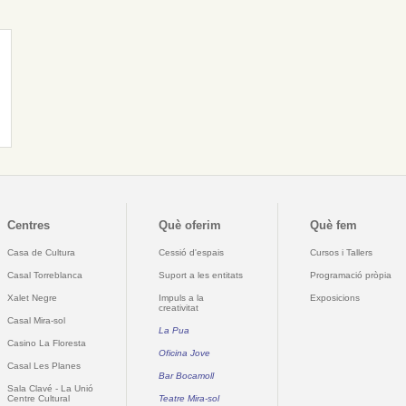
Centres
Què oferim
Què fem
Casa de Cultura
Cessió d'espais
Cursos i Tallers
Casal Torreblanca
Suport a les entitats
Programació pròpia
Xalet Negre
Impuls a la
Exposicions
creativitat
Casal Mira-sol
La Pua
Casino La Floresta
Oficina Jove
Casal Les Planes
Bar Bocamoll
Sala Clavé - La Unió
Centre Cultural
Teatre Mira-sol