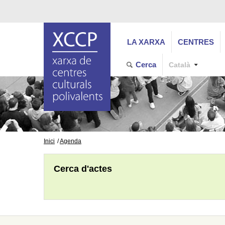
LA XARXA
CENTRES
Cerca
Català
Inici
Agenda
Cerca d'actes