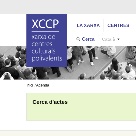
LA XARXA
CENTRES
Cerca
Català
Inici
Agenda
Cerca d'actes