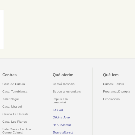
Centres
Què oferim
Què fem
Casa de Cultura
Cessió d'espais
Cursos i Tallers
Casal Torreblanca
Suport a les entitats
Programació pròpia
Xalet Negre
Impuls a la
Exposicions
creativitat
Casal Mira-sol
La Pua
Casino La Floresta
Oficina Jove
Casal Les Planes
Bar Bocamoll
Sala Clavé - La Unió
Centre Cultural
Teatre Mira-sol