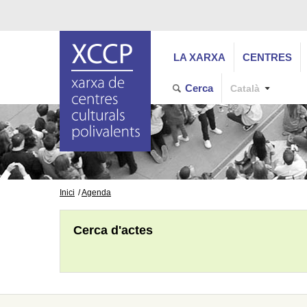
LA XARXA
CENTRES
Cerca
Català
Inici
Agenda
Cerca d'actes