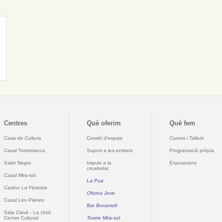
Centres
Què oferim
Què fem
Casa de Cultura
Cessió d'espais
Cursos i Tallers
Casal Torreblanca
Suport a les entitats
Programació pròpia
Xalet Negre
Impuls a la
Exposicions
creativitat
Casal Mira-sol
La Pua
Casino La Floresta
Oficina Jove
Casal Les Planes
Bar Bocamoll
Sala Clavé - La Unió
Centre Cultural
Teatre Mira-sol