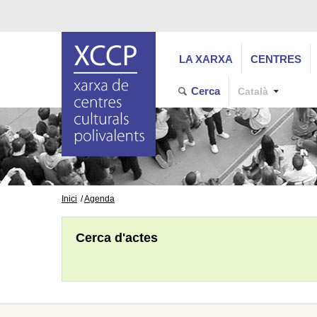
LA XARXA
CENTRES
Cerca
Català
Inici
Agenda
Cerca d'actes