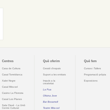
Centres
Què oferim
Què fem
Casa de Cultura
Cessió d'espais
Cursos i Tallers
Casal Torreblanca
Suport a les entitats
Programació pròpia
Xalet Negre
Impuls a la
Exposicions
creativitat
Casal Mira-sol
La Pua
Casino La Floresta
Oficina Jove
Casal Les Planes
Bar Bocamoll
Sala Clavé - La Unió
Centre Cultural
Teatre Mira-sol