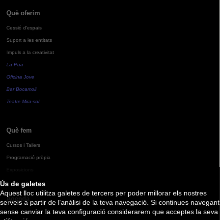
Què oferim
Cessió d'espais
Suport a les entitats
Impuls a la creativitat
La Pua
Oficina Jove
Bar Bocamoll
Teatre Mira-sol
Què fem
Cursos i Tallers
Programació pròpia
Exposicions
Ús de galetes
Aquest lloc utilitza galetes de tercers per poder millorar els nostres
Agenda
serveis a partir de l'anàlisi de la teva navegació. Si continues navegant
sense canviar la teva configuració considerarem que acceptes la seva