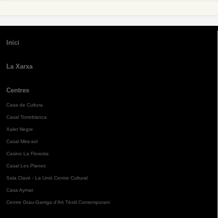
Inici
La Xarxa
Centres
Casa de Cultura
Casal Torreblanca
Xalet Negre
Casal Mira-sol
Casino La Floresta
Casal Les Planes
Sala Clavé - La Unió Centre Cultural
Casa Aymat
Centre Grau-Garriga d'Art Tèxtil Contemporani