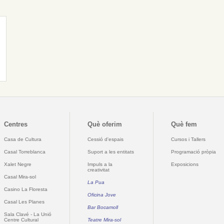
Centres
Què oferim
Què fem
Casa de Cultura
Cessió d'espais
Cursos i Tallers
Casal Torreblanca
Suport a les entitats
Programació pròpia
Xalet Negre
Impuls a la
Exposicions
creativitat
Casal Mira-sol
La Pua
Casino La Floresta
Oficina Jove
Casal Les Planes
Bar Bocamoll
Sala Clavé - La Unió
Centre Cultural
Teatre Mira-sol