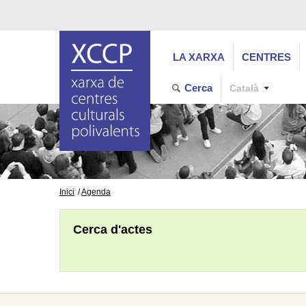
LA XARXA
CENTRES
Cerca
Català
Inici
Agenda
Cerca d'actes