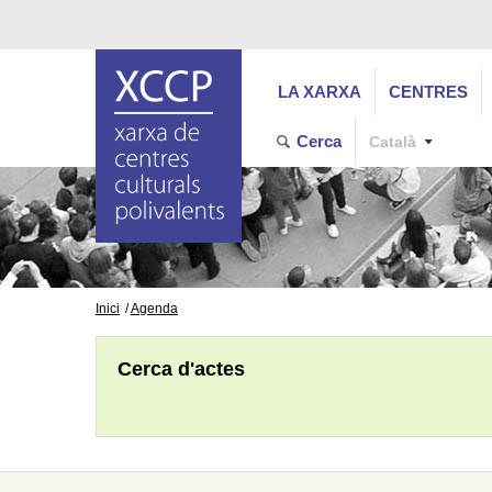
LA XARXA
CENTRES
Cerca
Català
Inici
Agenda
Cerca d'actes