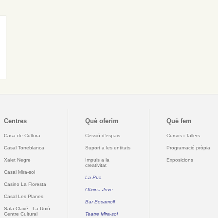
Centres
Què oferim
Què fem
Casa de Cultura
Cessió d'espais
Cursos i Tallers
Casal Torreblanca
Suport a les entitats
Programació pròpia
Xalet Negre
Impuls a la
Exposicions
creativitat
Casal Mira-sol
La Pua
Casino La Floresta
Oficina Jove
Casal Les Planes
Bar Bocamoll
Sala Clavé - La Unió
Centre Cultural
Teatre Mira-sol