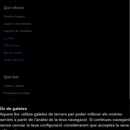
Què oferim
Cessió d'espais
Suport a les entitats
Impuls a la creativitat
La Pua
Oficina Jove
Bar Bocamoll
Teatre Mira-sol
Què fem
Cursos i Tallers
Programació pròpia
Exposicions
Ús de galetes
Aquest lloc utilitza galetes de tercers per poder millorar els nostres
Agenda
serveis a partir de l'anàlisi de la teva navegació. Si continues navegant
sense canviar la teva configuració considerarem que acceptes la seva