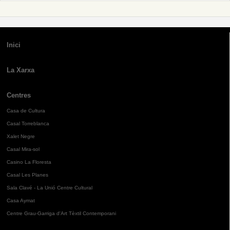
Inici
La Xarxa
Centres
Casa de Cultura
Casal Torreblanca
Xalet Negre
Casal Mira-sol
Casino La Floresta
Casal Les Planes
Sala Clavé - La Unió Centre Cultural
Casa Aymat
Centre Grau-Garriga d'Art Tèxtil Contemporani