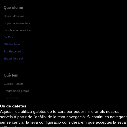
Què oferim
Cessió d'espais
Suport a les entitats
Impuls a la creativitat
La Pua
Oficina Jove
Bar Bocamoll
Teatre Mira-sol
Què fem
Cursos i Tallers
Programació pròpia
Exposicions
Ús de galetes
Aquest lloc utilitza galetes de tercers per poder millorar els nostres
Agenda
serveis a partir de l'anàlisi de la teva navegació. Si continues navegant
sense canviar la teva configuració considerarem que acceptes la seva