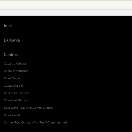
Inici
La Xarxa
Centres
Casa de Cultura
Casal Torreblanca
Xalet Negre
Casal Mira-sol
Casino La Floresta
Casal Les Planes
Sala Clavé - La Unió Centre Cultural
Casa Aymat
Centre Grau-Garriga d'Art Tèxtil Contemporani