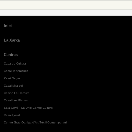
Inici
La Xarxa
Centres
Casa de Cultura
Casal Torreblanca
Xalet Negre
Casal Mira-sol
Casino La Floresta
Casal Les Planes
Sala Clavé - La Unió Centre Cultural
Casa Aymat
Centre Grau-Garriga d'Art Tèxtil Contemporani