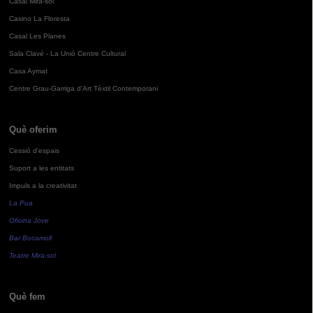
Casal Mira-sol
Casino La Floresta
Casal Les Planes
Sala Clavé - La Unió Centre Cultural
Casa Aymat
Centre Grau-Garriga d'Art Tèxtil Contemporani
Què oferim
Cessió d'espais
Suport a les entitats
Impuls a la creativitat
La Pua
Oficina Jove
Bar Bocamoll
Teatre Mira-sol
Què fem