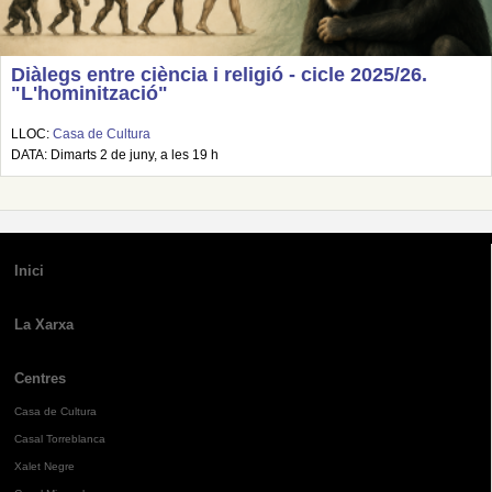
Diàlegs entre ciència i religió - cicle 2025/26.
"L'hominització"
LLOC:
Casa de Cultura
DATA: Dimarts 2 de juny, a les 19 h
Inici
La Xarxa
Centres
Casa de Cultura
Casal Torreblanca
Xalet Negre