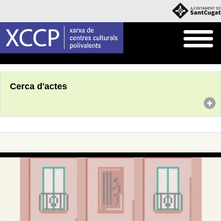
Inici
Agenda
Cerca d'actes