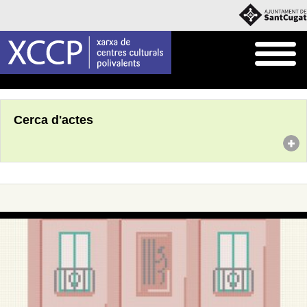
Inici
Agenda
Cerca d'actes