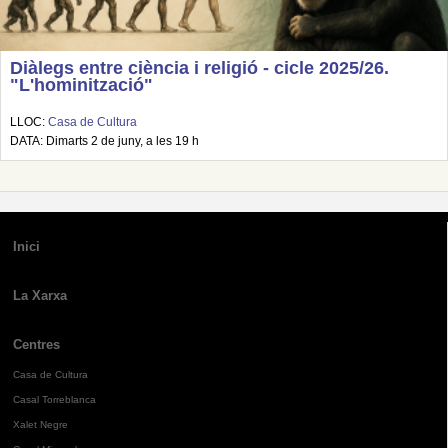
Diàlegs entre ciència i religió - cicle 2025/26.
"L'hominització"
LLOC:
Casa de Cultura
DATA: Dimarts 2 de juny, a les 19 h
Inici
La Xarxa
Centres
Casa de Cultura
Casal Torreblanca
Xalet Negre