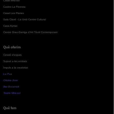
Casal Mira-sol
Casino La Floresta
Casal Les Planes
Sala Clavé - La Unió Centre Cultural
Casa Aymat
Centre Grau-Garriga d'Art Tèxtil Contemporani
Què oferim
Cessió d'espais
Suport a les entitats
Impuls a la creativitat
La Pua
Oficina Jove
Bar Bocamoll
Teatre Mira-sol
Què fem