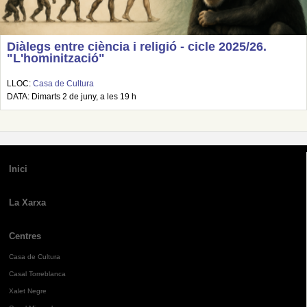
Diàlegs entre ciència i religió - cicle 2025/26.
"L'hominització"
LLOC:
Casa de Cultura
DATA: Dimarts 2 de juny, a les 19 h
Inici
La Xarxa
Centres
Casa de Cultura
Casal Torreblanca
Xalet Negre