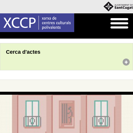
Inici
Agenda
Cerca d'actes