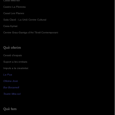
Casal Mira-sol
Casino La Floresta
Casal Les Planes
Sala Clavé - La Unió Centre Cultural
Casa Aymat
Centre Grau-Garriga d'Art Tèxtil Contemporani
Què oferim
Cessió d'espais
Suport a les entitats
Impuls a la creativitat
La Pua
Oficina Jove
Bar Bocamoll
Teatre Mira-sol
Què fem