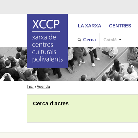
LA XARXA
CENTRES
Cerca
Català
Inici
Agenda
Cerca d'actes