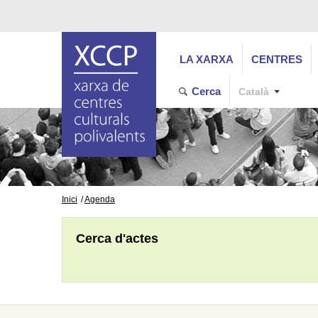
LA XARXA
CENTRES
Cerca
Català
Inici
Agenda
Cerca d'actes