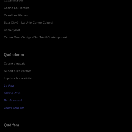
Casal Mira-sol
Casino La Floresta
Casal Les Planes
Sala Clavé - La Unió Centre Cultural
Casa Aymat
Centre Grau-Garriga d'Art Tèxtil Contemporani
Què oferim
Cessió d'espais
Suport a les entitats
Impuls a la creativitat
La Pua
Oficina Jove
Bar Bocamoll
Teatre Mira-sol
Què fem