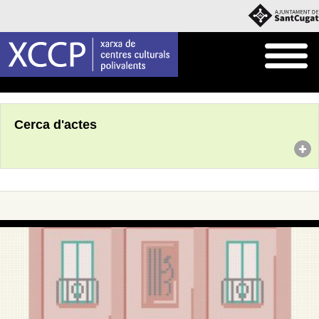
Inici
Agenda
Cerca d'actes