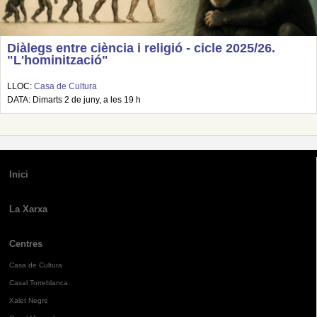
Diàlegs entre ciència i religió - cicle 2025/26.
"L'hominització"
LLOC:
Casa de Cultura
DATA: Dimarts 2 de juny, a les 19 h
Inici
La Xarxa
Centres
Casa de Cultura
Casal Torreblanca
Xalet Negre