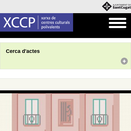
Inici
Agenda
Cerca d'actes