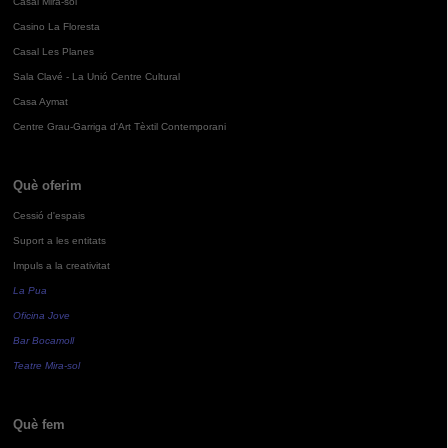
Casal Mira-sol
Casino La Floresta
Casal Les Planes
Sala Clavé - La Unió Centre Cultural
Casa Aymat
Centre Grau-Garriga d'Art Tèxtil Contemporani
Què oferim
Cessió d'espais
Suport a les entitats
Impuls a la creativitat
La Pua
Oficina Jove
Bar Bocamoll
Teatre Mira-sol
Què fem