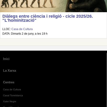
Diàlegs entre ciència i religió - cicle 2025/26.
"L'hominització"
LLOC:
Casa de Cultura
DATA: Dimarts 2 de juny, a les 19 h
Inici
La Xarxa
Centres
Casa de Cultura
Casal Torreblanca
Xalet Negre