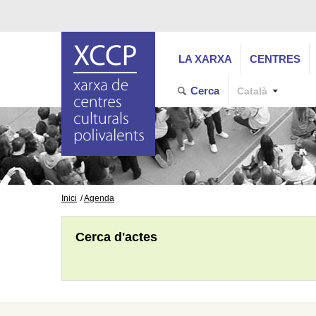
LA XARXA
CENTRES
Cerca
Català
Inici
Agenda
Cerca d'actes