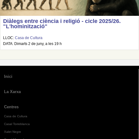
Diàlegs entre ciència i religió - cicle 2025/26.
"L'hominització"
LLOC:
Casa de Cultura
DATA: Dimarts 2 de juny, a les 19 h
Inici
La Xarxa
Centres
Casa de Cultura
Casal Torreblanca
Xalet Negre