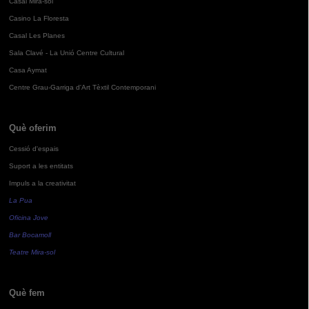
Casal Mira-sol
Casino La Floresta
Casal Les Planes
Sala Clavé - La Unió Centre Cultural
Casa Aymat
Centre Grau-Garriga d'Art Tèxtil Contemporani
Què oferim
Cessió d'espais
Suport a les entitats
Impuls a la creativitat
La Pua
Oficina Jove
Bar Bocamoll
Teatre Mira-sol
Què fem