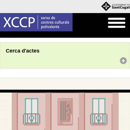
Inici
Agenda
Cerca d'actes