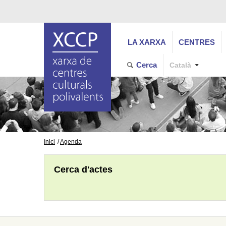
LA XARXA
CENTRES
Cerca
Català
Inici
Agenda
Cerca d'actes