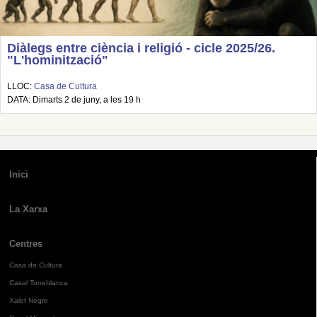
Diàlegs entre ciència i religió - cicle 2025/26.
"L'hominització"
LLOC:
Casa de Cultura
DATA: Dimarts 2 de juny, a les 19 h
Inici
La Xarxa
Centres
Casa de Cultura
Casal Torreblanca
Xalet Negre