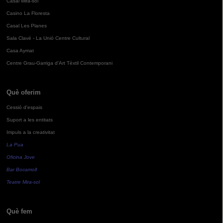
Casal Mira-sol
Casino La Floresta
Casal Les Planes
Sala Clavé - La Unió Centre Cultural
Casa Aymat
Centre Grau-Garriga d'Art Tèxtil Contemporani
Què oferim
Cessió d'espais
Suport a les entitats
Impuls a la creativitat
La Pua
Oficina Jove
Bar Bocamoll
Teatre Mira-sol
Què fem