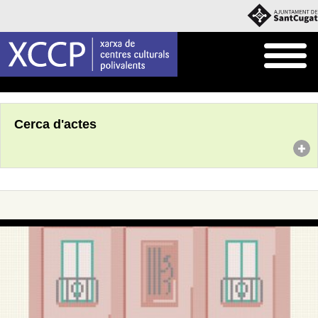
Inici
Agenda
Cerca d'actes