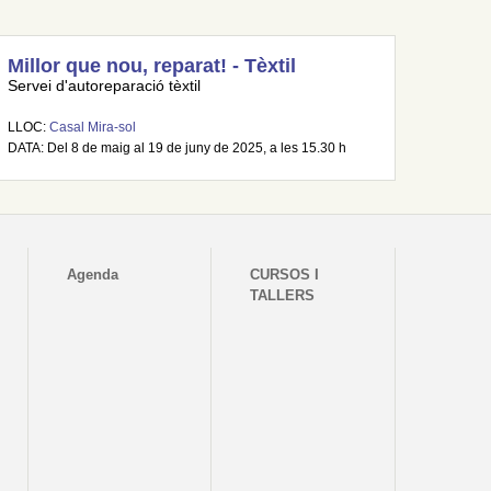
Millor que nou, reparat! - Tèxtil
Servei d'autoreparació tèxtil
LLOC:
Casal Mira-sol
DATA: Del 8 de maig al 19 de juny de 2025, a les 15.30 h
Agenda
CURSOS I
TALLERS