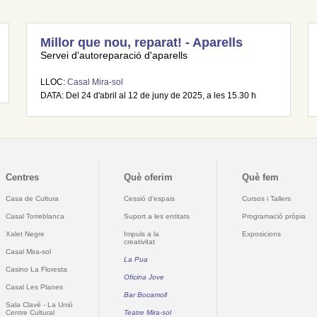
Millor que nou, reparat! - Aparells
Servei d'autoreparació d'aparells
LLOC:
Casal Mira-sol
DATA: Del 24 d'abril al 12 de juny de 2025, a les 15.30 h
Centres
Què oferim
Què fem
Casa de Cultura
Cessió d'espais
Cursos i Tallers
Casal Torreblanca
Suport a les entitats
Programació pròpia
Xalet Negre
Impuls a la
Exposicions
creativitat
Casal Mira-sol
La Pua
Casino La Floresta
Oficina Jove
Casal Les Planes
Bar Bocamoll
Sala Clavé - La Unió
Centre Cultural
Teatre Mira-sol