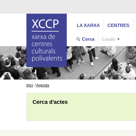
LA XARXA
CENTRES
Cerca
Català
Inici
Agenda
Cerca d'actes