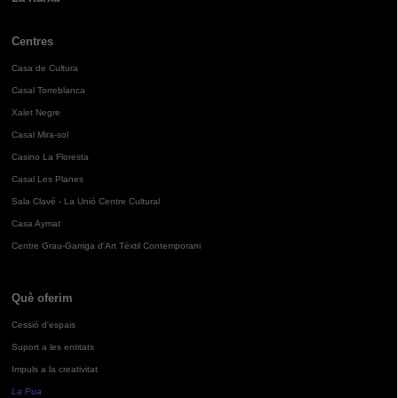
Centres
Casa de Cultura
Casal Torreblanca
Xalet Negre
Casal Mira-sol
Casino La Floresta
Casal Les Planes
Sala Clavé - La Unió Centre Cultural
Casa Aymat
Centre Grau-Garriga d'Art Tèxtil Contemporani
Què oferim
Cessió d'espais
Suport a les entitats
Impuls a la creativitat
La Pua