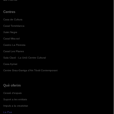
Centres
Casa de Cultura
Casal Torreblanca
Xalet Negre
Casal Mira-sol
Casino La Floresta
Casal Les Planes
Sala Clavé - La Unió Centre Cultural
Casa Aymat
Centre Grau-Garriga d'Art Tèxtil Contemporani
Què oferim
Cessió d'espais
Suport a les entitats
Impuls a la creativitat
La Pua