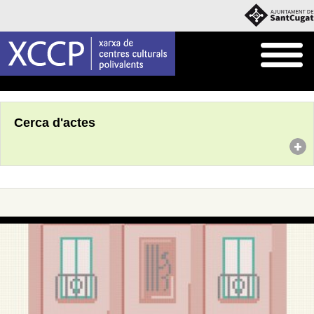
Inici
Agenda
Cerca d'actes