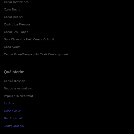
Casal Torreblanca
Xalet Negre
Casal Mira-sol
Casino La Floresta
Casal Les Planes
Sala Clavé - La Unió Centre Cultural
Casa Aymat
Centre Grau-Garriga d'Art Tèxtil Contemporani
Què oferim
Cessió d'espais
Suport a les entitats
Impuls a la creativitat
La Pua
Oficina Jove
Bar Bocamoll
Teatre Mira-sol