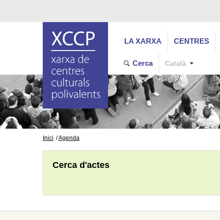
LA XARXA
CENTRES
Cerca
Català
Inici
Agenda
Cerca d'actes