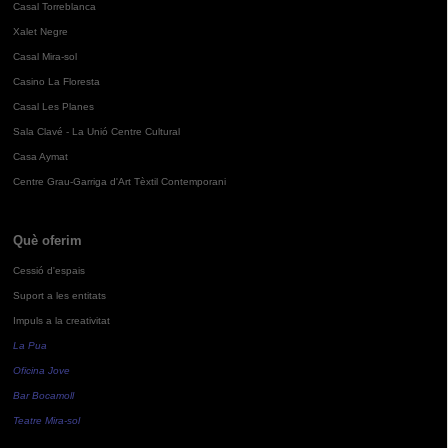
Casal Torreblanca
Xalet Negre
Casal Mira-sol
Casino La Floresta
Casal Les Planes
Sala Clavé - La Unió Centre Cultural
Casa Aymat
Centre Grau-Garriga d'Art Tèxtil Contemporani
Què oferim
Cessió d'espais
Suport a les entitats
Impuls a la creativitat
La Pua
Oficina Jove
Bar Bocamoll
Teatre Mira-sol