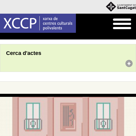
Inici
Agenda
Cerca d'actes