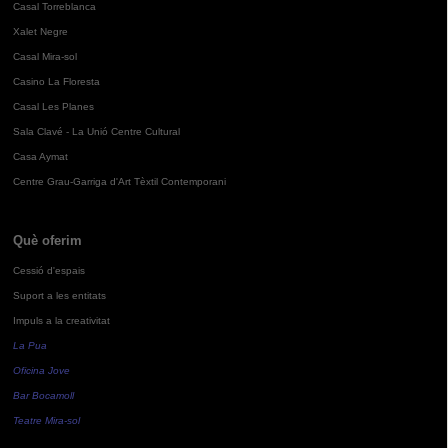
Casal Torreblanca
Xalet Negre
Casal Mira-sol
Casino La Floresta
Casal Les Planes
Sala Clavé - La Unió Centre Cultural
Casa Aymat
Centre Grau-Garriga d'Art Tèxtil Contemporani
Què oferim
Cessió d'espais
Suport a les entitats
Impuls a la creativitat
La Pua
Oficina Jove
Bar Bocamoll
Teatre Mira-sol