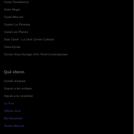
Casal Torreblanca
Xalet Negre
Casal Mira-sol
Casino La Floresta
Casal Les Planes
Sala Clavé - La Unió Centre Cultural
Casa Aymat
Centre Grau-Garriga d'Art Tèxtil Contemporani
Què oferim
Cessió d'espais
Suport a les entitats
Impuls a la creativitat
La Pua
Oficina Jove
Bar Bocamoll
Teatre Mira-sol