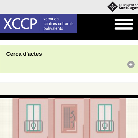
Inici
Agenda
Cerca d'actes