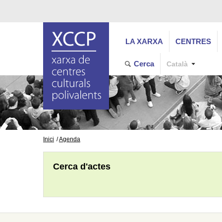
LA XARXA
CENTRES
Cerca
Català
Inici
Agenda
Cerca d'actes