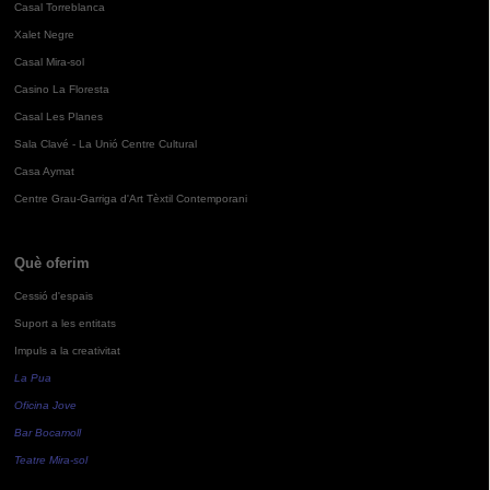
Casal Torreblanca
Xalet Negre
Casal Mira-sol
Casino La Floresta
Casal Les Planes
Sala Clavé - La Unió Centre Cultural
Casa Aymat
Centre Grau-Garriga d'Art Tèxtil Contemporani
Què oferim
Cessió d'espais
Suport a les entitats
Impuls a la creativitat
La Pua
Oficina Jove
Bar Bocamoll
Teatre Mira-sol