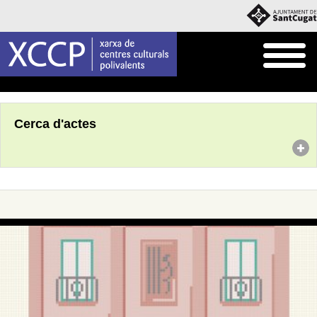
Inici
Agenda
Cerca d'actes