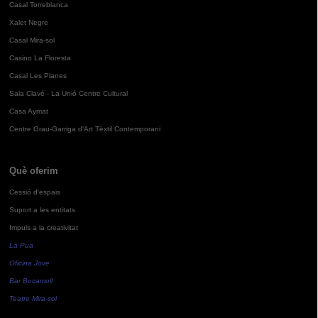
Casal Torreblanca
Xalet Negre
Casal Mira-sol
Casino La Floresta
Casal Les Planes
Sala Clavé - La Unió Centre Cultural
Casa Aymat
Centre Grau-Garriga d'Art Tèxtil Contemporani
Què oferim
Cessió d'espais
Suport a les entitats
Impuls a la creativitat
La Pua
Oficina Jove
Bar Bocamoll
Teatre Mira-sol