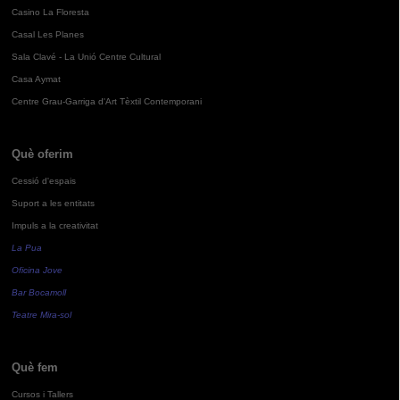
Casino La Floresta
Casal Les Planes
Sala Clavé - La Unió Centre Cultural
Casa Aymat
Centre Grau-Garriga d'Art Tèxtil Contemporani
Què oferim
Cessió d'espais
Suport a les entitats
Impuls a la creativitat
La Pua
Oficina Jove
Bar Bocamoll
Teatre Mira-sol
Què fem
Cursos i Tallers