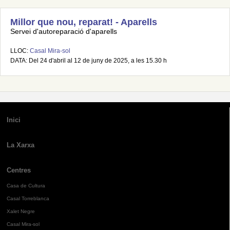
Millor que nou, reparat! - Aparells
Servei d'autoreparació d'aparells
LLOC:
Casal Mira-sol
DATA: Del 24 d'abril al 12 de juny de 2025, a les 15.30 h
Inici
La Xarxa
Centres
Casa de Cultura
Casal Torreblanca
Xalet Negre
Casal Mira-sol