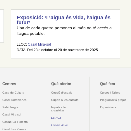
Exposició: ‘L’aigua és vida, l’aigua és
futur’
Una de cada quatre persones al món no té accés a
l’aigua potable.
LLOC:
Casal Mira-sol
DATA: Del 23 d'octubre al 20 de novembre de 2025
Centres
Què oferim
Què fem
Casa de Cultura
Cessió d'espais
Cursos i Tallers
Casal Torreblanca
Suport a les entitats
Programació pròpia
Xalet Negre
Impuls a la
Exposicions
creativitat
Casal Mira-sol
La Pua
Casino La Floresta
Oficina Jove
Casal Les Planes