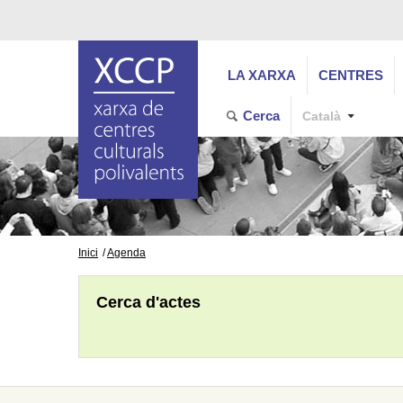
LA XARXA
CENTRES
Cerca
Català
Inici
Agenda
Cerca d'actes