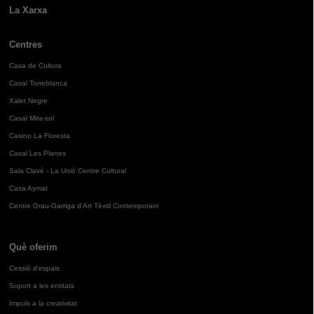
La Xarxa
Centres
Casa de Cultura
Casal Torreblanca
Xalet Negre
Casal Mira-sol
Casino La Floresta
Casal Les Planes
Sala Clavé - La Unió Centre Cultural
Casa Aymat
Centre Grau-Garriga d'Art Tèxtil Contemporani
Què oferim
Cessió d'espais
Suport a les entitats
Impuls a la creativitat