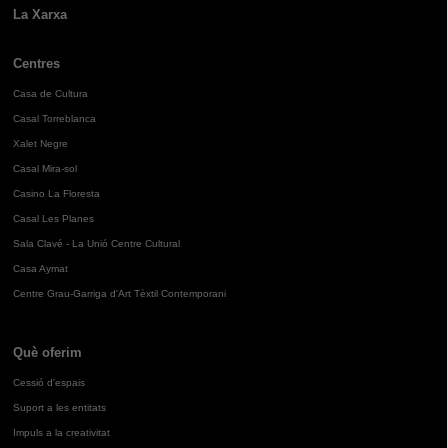
La Xarxa
Centres
Casa de Cultura
Casal Torreblanca
Xalet Negre
Casal Mira-sol
Casino La Floresta
Casal Les Planes
Sala Clavé - La Unió Centre Cultural
Casa Aymat
Centre Grau-Garriga d'Art Tèxtil Contemporani
Què oferim
Cessió d'espais
Suport a les entitats
Impuls a la creativitat