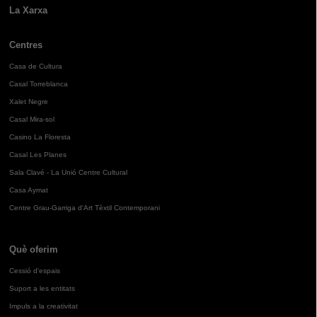
La Xarxa
Centres
Casa de Cultura
Casal Torreblanca
Xalet Negre
Casal Mira-sol
Casino La Floresta
Casal Les Planes
Sala Clavé - La Unió Centre Cultural
Casa Aymat
Centre Grau-Garriga d'Art Tèxtil Contemporani
Què oferim
Cessió d'espais
Suport a les entitats
Impuls a la creativitat