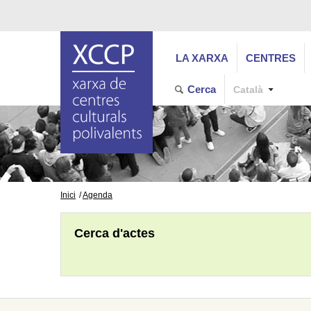
LA XARXA
CENTRES
Cerca
Català
Inici
Agenda
Cerca d'actes