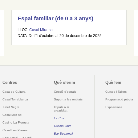
Espai familiar (de 0 a 3 anys)
LLOC:
Casal Mira-sol
DATA: De l'1 d'octubre al 20 de desembre de 2025
Centres
Què oferim
Què fem
Casa de Cultura
Cessió d'espais
Cursos i Tallers
Casal Torreblanca
Suport a les entitats
Programació pròpia
Xalet Negre
Impuls a la
Exposicions
creativitat
Casal Mira-sol
La Pua
Casino La Floresta
Oficina Jove
Casal Les Planes
Bar Bocamoll
Sala Clavé - La Unió