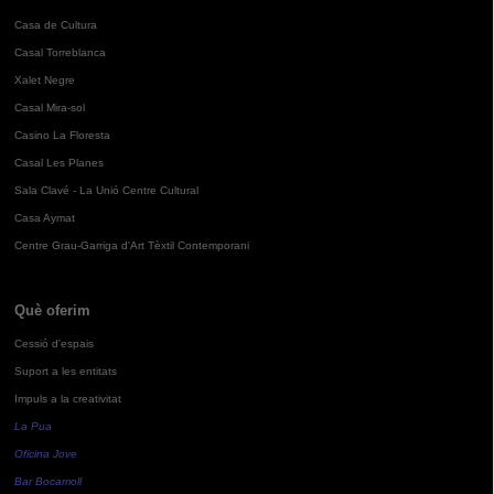
Casa de Cultura
Casal Torreblanca
Xalet Negre
Casal Mira-sol
Casino La Floresta
Casal Les Planes
Sala Clavé - La Unió Centre Cultural
Casa Aymat
Centre Grau-Garriga d'Art Tèxtil Contemporani
Què oferim
Cessió d'espais
Suport a les entitats
Impuls a la creativitat
La Pua
Oficina Jove
Bar Bocamoll