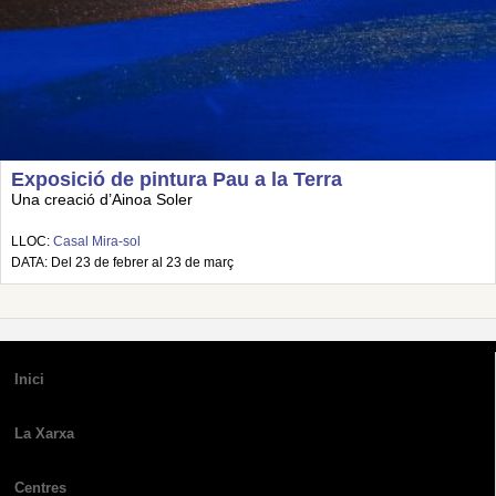
Exposició de pintura Pau a la Terra
Una creació d’Ainoa Soler
LLOC:
Casal Mira-sol
DATA: Del 23 de febrer al 23 de març
Inici
La Xarxa
Centres