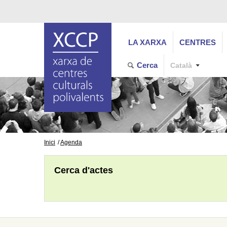
LA XARXA
CENTRES
Cerca
Català
Inici
Agenda
Cerca d'actes