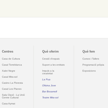
Centres
Què oferim
Què fem
Casa de Cultura
Cessió d'espais
Cursos i Tallers
Casal Torreblanca
Suport a les entitats
Programació pròpia
Xalet Negre
Impuls a la
Exposicions
creativitat
Casal Mira-sol
La Pua
Casino La Floresta
Oficina Jove
Casal Les Planes
Bar Bocamoll
Sala Clavé - La Unió
Centre Cultural
Teatre Mira-sol
Casa Aymat