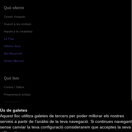
Què oferim
Cessió d'espais
Suport a les entitats
Impuls a la creativitat
La Pua
Oficina Jove
Bar Bocamoll
Teatre Mira-sol
Què fem
Cursos i Tallers
Programació pròpia
Exposicions
Ús de galetes
Aquest lloc utilitza galetes de tercers per poder millorar els nostres
Agenda
serveis a partir de l'anàlisi de la teva navegació. Si continues navegant
sense canviar la teva configuració considerarem que acceptes la seva