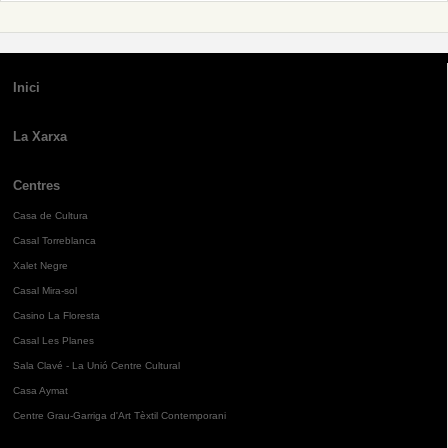
Inici
La Xarxa
Centres
Casa de Cultura
Casal Torreblanca
Xalet Negre
Casal Mira-sol
Casino La Floresta
Casal Les Planes
Sala Clavé - La Unió Centre Cultural
Casa Aymat
Centre Grau-Garriga d'Art Tèxtil Contemporani